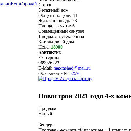
тарии
Купи/продай
2 этаж
5 этажный дом
Общая площадь: 43
Жилая площадь: 23
Площадь кухни: 6
Совмещенный санузел
1 лоджия застекленная
Котельцовый дом
Цена:
18000
Контакты:
Екатерина
069926223
E-Mail:
maxrashad@mail.ru
Объявление №
52591
Новострой 2021 года 4-х ком
Продажа
Новый
Бендеры
Продажа 4-комнатной квартиры + 1 комната 