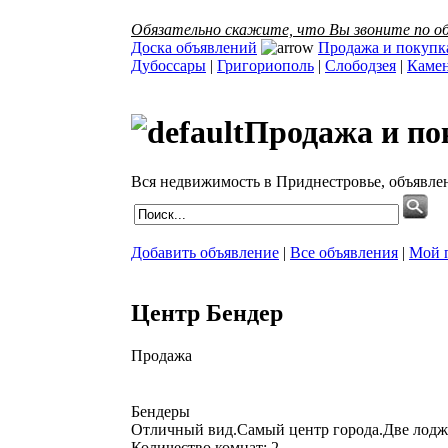
Обязательно скажите, что Вы звоните по об
Доска объявлений
Продажа и покупк
Дубоссары
|
Григориополь
|
Слободзея
|
Каме
Продажа и по
Вся недвижимость в Приднестровье, объявле
Добавить объявление
|
Все объявления
|
Мой 
Центр Бендер
Продажа
Бендеры
Отличный вид.Самый центр города.Две лодж
Количество комнат: 2