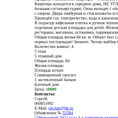
Квартира находится в середине дома, НЕ УГ
большая гостиная(студия). Окна выходят с об
с озером. Дверь тамбурная и стеклопакеты ест
Проведён газ, электричество, вода и канали
В подъезде кафельная плитка и ручная лепнин
отдельная детская площадка для детей. Вблиз
рестораны, магазины, остановки, парикмахерс
Общая площадь жилья 84 кв. м. Объект был с
первых постояльцев! Звоните. Читаю вайбер
Количество комнат: 4
5 этаж
5 этажный дом
Общая площадь: 84
Жилая площадь:
Площадь кухни:
Совмещенный санузел
1 застекленный балкон
Блочный дом
Цена:
18000
Контакты:
Сергей
060851992
E-Mail:
vip.lute@bk.ru
Объявление №
52584