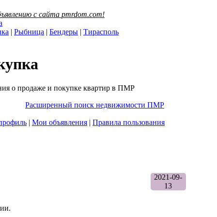
ъявлению с сайта pmrdom.com!
а
нка
|
Рыбница
|
Бендеры
|
Тирасполь
купка
ния о продаже и покупке квартир в ПМР
Расширенный поиск недвижимости ПМР
профиль
|
Мои объявления
|
Правила пользования
2021-09-
13
ии.