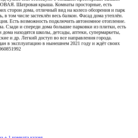
ЛОВАЯ. Шатровая крыша. Комнаты просторные, есть
оих сторон дома, отличный вид на колесо обозрения и парк
ь, в том числе застеклён весь балкон. Фасад дома утеплён.
зация. Есть возможность подключить автономное отопление.
а. Сзади и спереди дома большие парковки из плитки, есть
и дома находятся школы, детсады, аптеки, супермаркеты,
кие и др. Легкий доступ во все направления города.
дан в эксплуатацию в нынешнем 2021 году и ждёт своих
 060851992