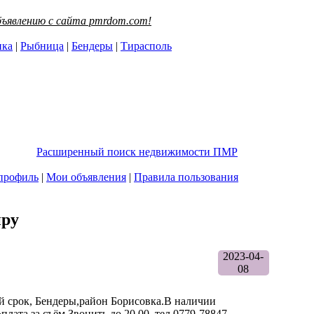
ъявлению с сайта pmrdom.com!
нка
|
Рыбница
|
Бендеры
|
Тирасполь
Расширенный поиск недвижимости ПМР
профиль
|
Мои объявления
|
Правила пользования
иру
2023-04-
08
 срок, Бендеры,район Борисовка.В наличии
лата за съём.Звонить до 20.00 ,тел.0779-78847