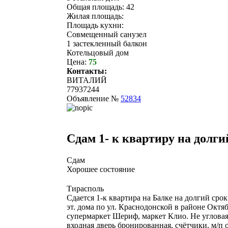
Общая площадь: 42
Жилая площадь:
Площадь кухни:
Совмещенный санузел
1 застекленный балкон
Котельцовый дом
Цена:
75
Контакты:
ВИТАЛИЙ
77937244
Объявление №
52834
Сдам 1- к квартиру на долги
Сдам
Хорошее состояние
Тирасполь
Сдается 1-к квартира на Балке на долгий сро
эт. дома по ул. Краснодонской в районе Октя
супермаркет Шериф, маркет Клио. Не угловая
входная дверь бронированная, счётчики, м/п 