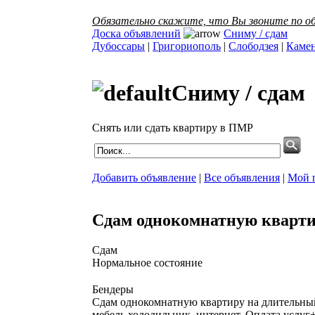
Обязательно скажите, что Вы звоните по об
Доска объявлений
Сниму / сдам
Дубоссары
|
Григориополь
|
Слободзея
|
Каме
Сниму / сдам
Снять или сдать квартиру в ПМР
Добавить объявление
|
Все объявления
|
Мой 
Сдам однокомнатную кварт
Сдам
Нормальное состояние
Бендеры
Сдам однокомнатную квартиру на длительный
мебель,холодильник, интернет. Оплата услуг+п