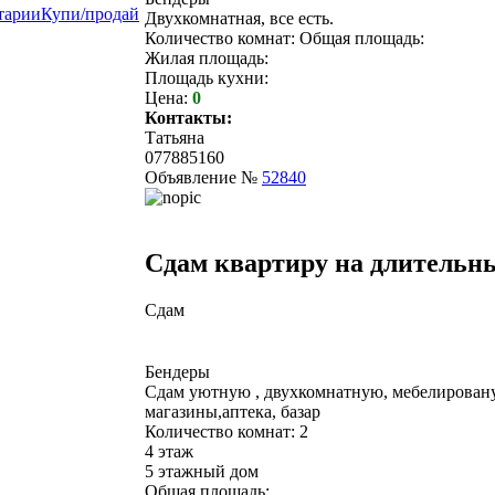
тарии
Купи/продай
Двухкомнатная, все есть.
Количество комнат: Общая площадь:
Жилая площадь:
Площадь кухни:
Цена:
0
Контакты:
Татьяна
077885160
Объявление №
52840
Сдам квартиру на длительн
Сдам
Бендеры
Сдам уютную , двухкомнатную, мебелированую
магазины,аптека, базар
Количество комнат: 2
4 этаж
5 этажный дом
Общая площадь: