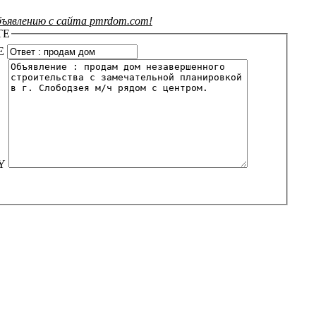
ъявлению с сайта pmrdom.com!
TE
E
Y