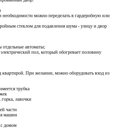
)
При необходимости можно переделать в гардеробную или
тройным стеклом для подавления шума - улицу и двор
ы отдельные автоматы;
й электрический пол, который обогревает половину
д квартирой. При желании, можно оборудовать вход из
 имеется трубка
ежек
, горка, лавочки
жей части
ля машин
 с домом