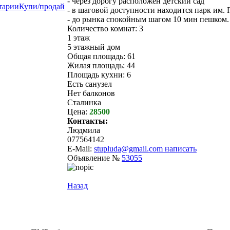
- через дорогу расположен детский сад
тарии
Купи/продай
- в шаговой доступности находится парк им. 
- до рынка спокойным шагом 10 мин пешком.
Количество комнат: 3
1 этаж
5 этажный дом
Общая площадь: 61
Жилая площадь: 44
Площадь кухни: 6
Есть санузел
Нет балконов
Сталинка
Цена:
28500
Контакты:
Людмила
077564142
E-Mail:
stupluda@gmail.com
написать
Объявление №
53055
Назад