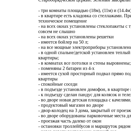
- три комнаты площадью (18м), (11м) и (14.4м
- в квартире есть кладовка со стеллажами. 
техническое помещение
- на всех окнах установлены стеклопакеты с 
совсем не слышно
- на всех окнах установлены решетки
- имеется бойлер на 50 л;
- на все мощные электроприборы установлен
- в одной спальне/детской установлен теплы
квартиры;
- в комнатах все потолки и стены выровнены;
- поменяны 2 батареи из 4-х
- имеется сухой просторный подвал прямо по
квартиры
- спокойные соседи
- в подъезде установлен домофон, в квартире
- к подъезду сделан пандус для колясок и тел
- во дворе новая детская площадка с качелями
- продуктовый магазин во дворе
- двор-колодец на 3 дома, закрытый от проез
- во дворе оборудованы парковочные места д
- проезжая часть далеко от окон
- остановки троллейбусов и маршруток рядом