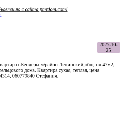
ъявлению с сайта pmrdom.com!
а
2025-10-
25
вартира г.Бендеры м/район Ленинский,общ. пл.47м2,
тельцового дома. Квартира сухая, теплая, цена
04314, 060779840 Стефания.