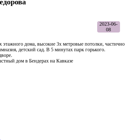
Федорова
2023-06-
08
2х этажного дома, высокие 3х метровые потолки, частично
мназия, детский сад. В 5 минутах парк горького.
дворе.
астный дом в Бендерах на Кавказе
ь