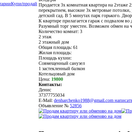
тарии
Купи/продай
Продается 3х комнатная квартира на 2этаже 
перекрытием, высокие 3х метровые потолки, 
детский сад. В 5 минутах парк горького. Дво
К квартире прилагается гараж с подвалом во 
Разумный торг уместен. Возможен обмен на ч
Количество комнат: 3
2 этаж
2 этажный дом
Общая площадь: 61
Жилая площадь:
Площадь кухни:
Совмещенный санузел
1 застекленный балкон
Котельцовый дом
Цена:
19800
Контакты:
Денис
37377755034
E-Mail:
denharchenko1988@gmail.com
написат
Объявление №
52856