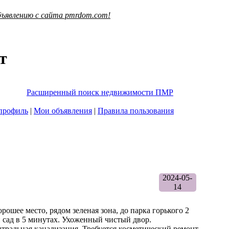
ъявлению с сайта pmrdom.com!
т
Расширенный поиск недвижимости ПМР
профиль
|
Мои объявления
|
Правила пользования
2024-05-
14
орошее место, рядом зеленая зона, до парка горького 2
й сад в 5 минутах. Ухоженный чистый двор.
нтральная канализация. Требуется косметический ремонт.