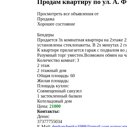
Продам квартиру по ул. А. 
Просмотреть все объявления от
Продажа
Хорошее состояние
Бендеры
Продается 3х комнатная квартира на 2этаже 
установлены стеклопакеты. В 2х минутах 2 ги
К квартире прилагается гараж с подвалом во 
Разумный торг уместен.Возможен обмен на ч
Количество комнат: 3
2 этаж
2 этажный дом
Общая площадь: 60
Жилая площадь:
Площадь кухни:
Совмещенный санузел
1 застекленный балкон
Котельцовый дом
Цена:
21000
Контакты:
Денис
37377755034
E-Mail:
denharchenko1988@gmail.com
написат