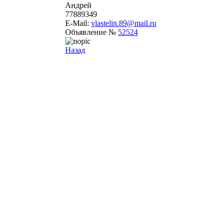
Андрей
77889349
E-Mail:
vlastelin.89@mail.ru
Объявление №
52524
Назад